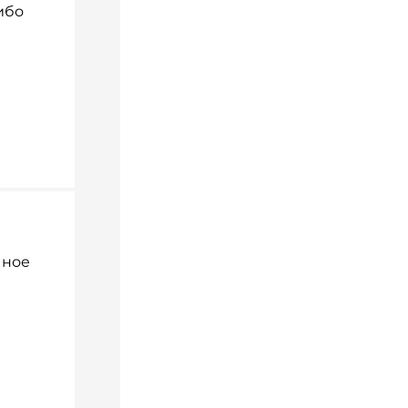
ибо
чное