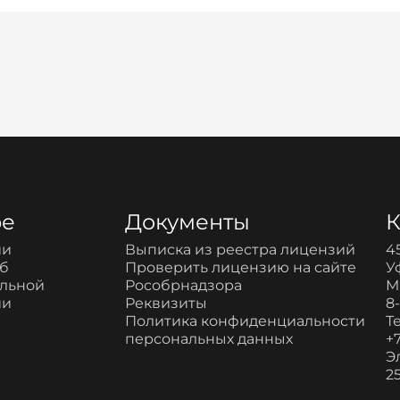
ре
Документы
К
ии
Выписка из реестра лицензий
4
об
Проверить лицензию на сайте
У
ельной
Рособрнадзора
М
ии
Реквизиты
8
Политика конфиденциальности
Т
персональных данных
+7
Э
2