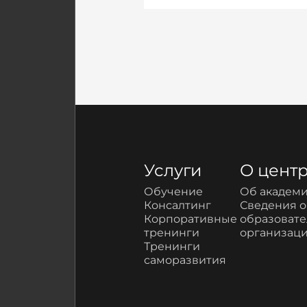
Услуги
О цент
Обучение
Об академ
Консалтинг
Сведения 
Корпоративные
образоват
тренинги
организац
Тренинги
саморазвития