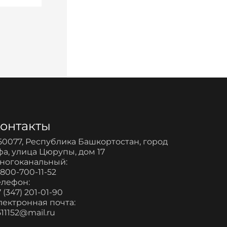
онтакты
50077, Республика Башкортостан, город
фа, улица Цюрупы, дом 17
ногоканальный:
-800-700-11-52
елефон:
 (347) 201-01-90
лектронная почта:
511152@mail.ru