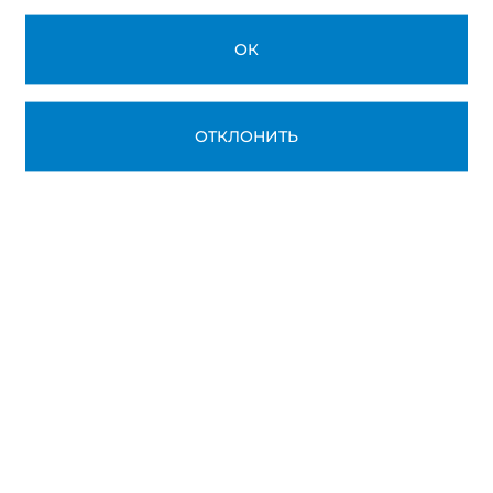
ОК
ОТКЛОНИТЬ
24
27
апреля
апреля
«Сварщик» (все виды
«Специалист п
сварочных работ)
труда»
Тренинги