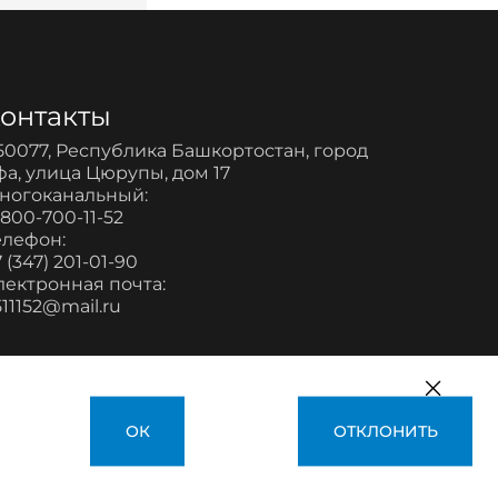
онтакты
50077, Республика Башкортостан, город
фа, улица Цюрупы, дом 17
ногоканальный:
-800-700-11-52
елефон:
 (347) 201-01-90
лектронная почта:
511152@mail.ru
ОК
ОТКЛОНИТЬ