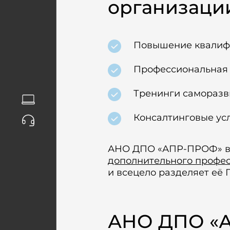
организации
Повышение квалиф
Профессиональная 
Тренинги саморазв
Консалтинговые усл
АНО ДПО «АПР-ПРОФ» вх
дополнительного профе
и всецело разделяет её 
АНО ДПО «А