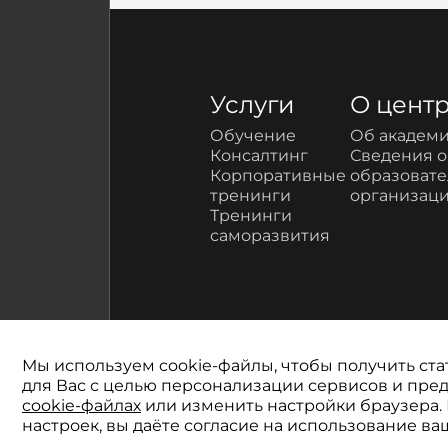
Услуги
О цент
Обучение
Об академ
Консалтинг
Сведения 
Корпоративные
образоват
тренинги
организац
Тренинги
саморазвития
Мы используем cookie-файлы, чтобы получить ста
для Вас с целью персонализации сервисов и пр
cookie-файлах
или изменить настройки браузера.
© 2026 Академия профес
настроек, вы даёте согласие на использование ва