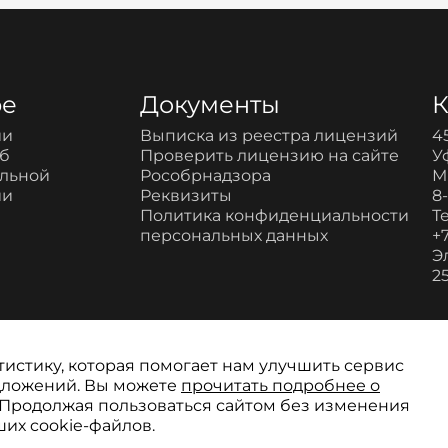
ре
Документы
К
ии
Выписка из реестра лицензий
4
об
Проверить лицензию на сайте
У
ельной
Рособрнадзора
М
ии
Реквизиты
8
Политика конфиденциальности
Т
персональных данных
+7
Э
2
тистику, которая помогает нам улучшить сервис
едложений. Вы можете
прочитать подробнее о
 Продолжая пользоваться сайтом без изменения
сионального развития
ших cookie-файлов.