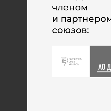
членом
и партнеро
союзов: