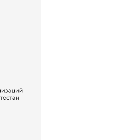
низаций
тостан