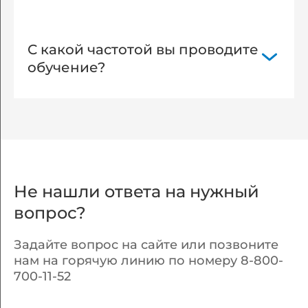
духовно-нравственном, физическом и
Действует рассрочка на весь период
(или) профессиональном
обучения
совершенствовании и не
С какой частотой вы проводите
сопровождается повышением уровня
обучение?
образования;
Обучение еженедельно:
(краткосрочное, повышение
квалификации);
Первый и третий понедельник
ежемесячно: (профессиональная
переподготовка, профессиональное
Не нашли ответа на нужный
обучение)
вопрос?
Задайте вопрос на сайте или позвоните
нам на горячую линию по номеру 8-800-
700-11-52