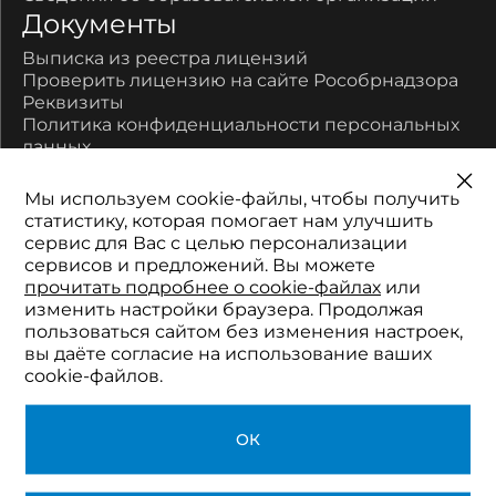
Документы
Выписка из реестра лицензий
Проверить лицензию на сайте Рособрнадзора
Реквизиты
Политика конфиденциальности персональных
данных
Контакты
Мы используем cookie-файлы, чтобы получить
450077, Республика Башкортостан, город Уфа,
статистику, которая помогает нам улучшить
улица Цюрупы, дом 17
сервис для Вас с целью персонализации
Многоканальный:
сервисов и предложений. Вы можете
8-800-700-11-52
прочитать подробнее о cookie-файлах
или
Телефон:
изменить настройки браузера. Продолжая
+7 (347) 201-01-90
пользоваться сайтом без изменения настроек,
Электронная почта:
вы даёте согласие на использование ваших
2511152@mail.ru
cookie-файлов.
© 2026 Академия профессионального
ОК
развития