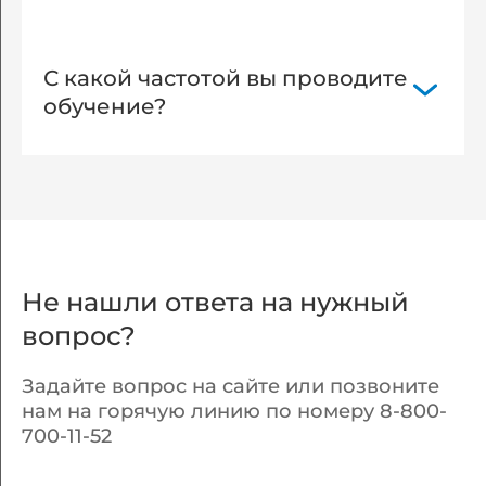
духовно-нравственном, физическом и
Действует рассрочка на весь период
(или) профессиональном
обучения
совершенствовании и не
С какой частотой вы проводите
сопровождается повышением уровня
обучение?
образования;
Обучение еженедельно:
(краткосрочное, повышение
квалификации);
Первый и третий понедельник
ежемесячно: (профессиональная
переподготовка, профессиональное
Не нашли ответа на нужный
обучение)
вопрос?
Задайте вопрос на сайте или позвоните
нам на горячую линию по номеру 8-800-
700-11-52