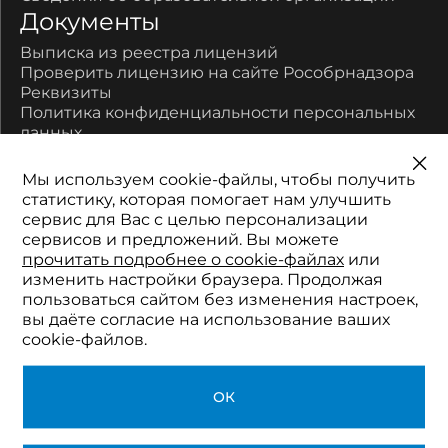
Документы
Выписка из реестра лицензий
Проверить лицензию на сайте Рособрнадзора
Реквизиты
Политика конфиденциальности персональных
данных
Контакты
Мы используем cookie-файлы, чтобы получить
450077, Республика Башкортостан, город Уфа,
статистику, которая помогает нам улучшить
улица Цюрупы, дом 17
сервис для Вас с целью персонализации
Многоканальный:
сервисов и предложений. Вы можете
8-800-700-11-52
прочитать подробнее о cookie-файлах
или
Телефон:
изменить настройки браузера. Продолжая
+7 (347) 201-01-90
пользоваться сайтом без изменения настроек,
Электронная почта:
вы даёте согласие на использование ваших
2511152@mail.ru
cookie-файлов.
© 2026 Академия профессионального
ОК
развития