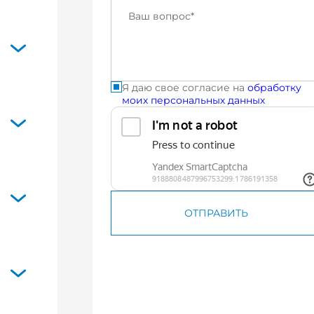
ание
стям)
высокий
ие
ния
е
ности,
Я даю свое согласие на
обработку
моих персональных данных
а
ЧТУ
ом о
 в
и.
нием
ОТПРАВИТЬ