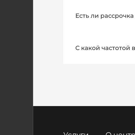
Во время обучения отпр
После стажировки по со
Есть ли рассрочка
Действует рассрочка на
С какой частотой 
Обучение еженедельно: 
Первый и третий понеде
переподготовка, профес
Услуги
О цент