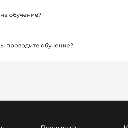
авляем на стажировку на предприятия.
гласованию сторон возможно трудоустройство
 на обучение?
 весь период обучения
вы проводите обучение?
(краткосрочное, повышение квалификации);
льник ежемесячно: (профессиональная
сиональное обучение)
ре
Документы
К