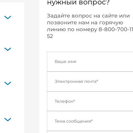
нужный вопрос?
Задайте вопрос на сайте или
позвоните нам на горячую
линию по номеру 8-800-700-11
52
е
ательных
фессии и
н на
льной
в и
вание;
ющих