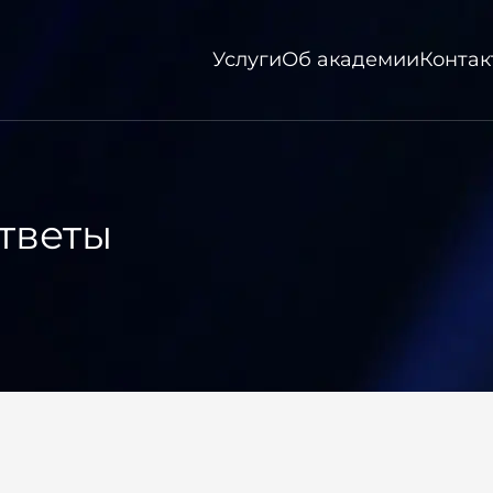
Услуги
Об академии
Контак
тветы