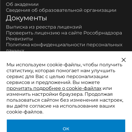
Об академии
Сведения об образовательной организации
Документы
Выписка из реестра лицензий
Проверить лицензию на сайте Рособрнадзора
Реквизиты
Политика конфиденциальности персональных
данных
Контакты
Мы используем cookie-файлы, чтобы получить
450077, Республика Башкортостан, город Уфа,
статистику, которая помогает нам улучшить
улица Цюрупы, дом 17
сервис для Вас с целью персонализации
Многоканальный:
сервисов и предложений. Вы можете
8-800-700-11-52
прочитать подробнее о cookie-файлах
или
Телефон:
изменить настройки браузера. Продолжая
+7 (347) 201-01-90
пользоваться сайтом без изменения настроек,
Электронная почта:
вы даёте согласие на использование ваших
2511152@mail.ru
cookie-файлов.
© 2026 Академия профессионального
ОК