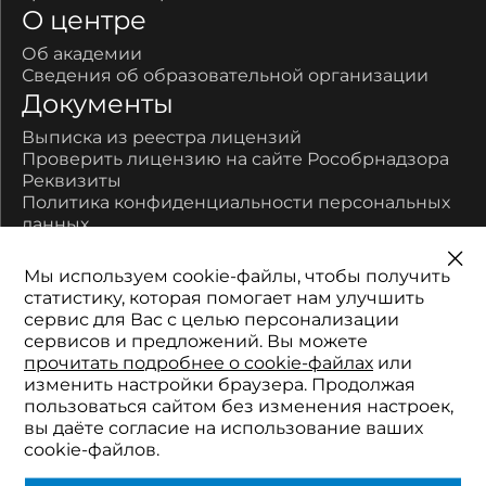
О центре
Об академии
Сведения об образовательной организации
Документы
Выписка из реестра лицензий
Проверить лицензию на сайте Рособрнадзора
Реквизиты
Политика конфиденциальности персональных
данных
Контакты
Мы используем cookie-файлы, чтобы получить
450077, Республика Башкортостан, город Уфа,
статистику, которая помогает нам улучшить
улица Цюрупы, дом 17
сервис для Вас с целью персонализации
Многоканальный:
сервисов и предложений. Вы можете
8-800-700-11-52
прочитать подробнее о cookie-файлах
или
Телефон:
изменить настройки браузера. Продолжая
+7 (347) 201-01-90
пользоваться сайтом без изменения настроек,
Электронная почта:
вы даёте согласие на использование ваших
2511152@mail.ru
cookie-файлов.