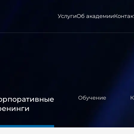
Услуги
Об академии
Контак
Обучение
К
орпоративные
ренинги