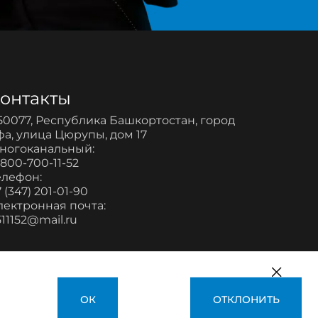
онтакты
50077, Республика Башкортостан, город
фа, улица Цюрупы, дом 17
ногоканальный:
-800-700-11-52
елефон:
 (347) 201-01-90
лектронная почта:
511152@mail.ru
ОК
ОТКЛОНИТЬ