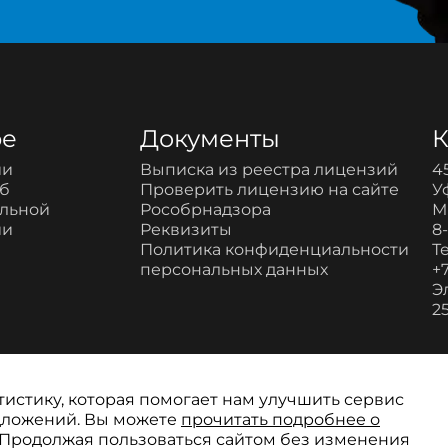
ре
Документы
К
ии
Выписка из реестра лицензий
4
об
Проверить лицензию на сайте
У
ельной
Рособрнадзора
М
ии
Реквизиты
8
Политика конфиденциальности
Т
персональных данных
+7
Э
2
тистику, которая помогает нам улучшить сервис
едложений. Вы можете
прочитать подробнее о
 Продолжая пользоваться сайтом без изменения
сионального развития