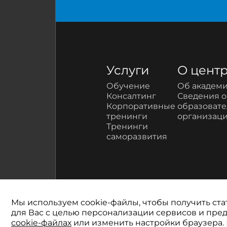
Услуги
О цент
Обучение
Об академ
Консалтинг
Сведения 
Корпоративные
образоват
тренинги
организац
Тренинги
саморазвития
Мы используем cookie-файлы, чтобы получить ста
для Вас с целью персонализации сервисов и пр
cookie-файлах
или изменить настройки браузера.
© 2026 Академия профес