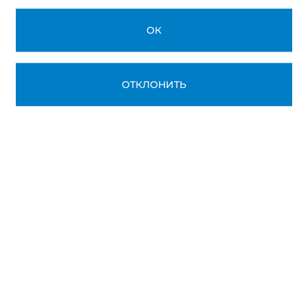
ОК
ОТКЛОНИТЬ
24
27
апреля
апреля
«Сварщик» (все виды
«Специалист п
сварочных работ)
труда»
Тренинги