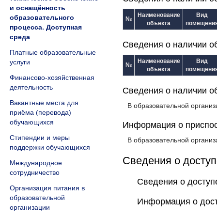
и оснащённость
Наименование
Вид
образовательного
№
объекта
помещени
процесса. Доступная
среда
Сведения о наличии о
Платные образовательные
Наименование
Вид
услуги
№
объекта
помещени
Финансово-хозяйственная
деятельность
Сведения о наличии о
Вакантные места для
В образовательной организ
приёма (перевода)
обучающихся
Информация о приспос
Стипендии и меры
В образовательной организ
поддержки обучающихся
Сведения о досту
Международное
сотрудничество
Сведения о доступ
Организация питания в
образовательной
Информация о дос
организации