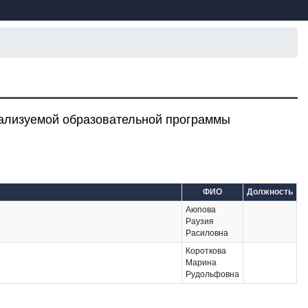
еализуемой образовательной программы
ФИО
Должность
Аюпова
Раузия
Расиловна
Короткова
Марина
Рудольфовна