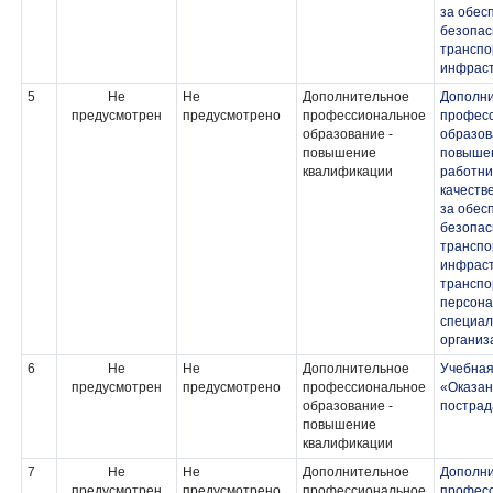
за обес
безопас
транспо
инфраст
5
Не
Не
Дополнительное
Дополн
предусмотрен
предусмотрено
профессиональное
профес
образование -
образов
повышение
повыше
квалификации
работни
качеств
за обес
безопас
транспо
инфраст
транспо
персон
специа
организ
6
Не
Не
Дополнительное
Учебная
предусмотрен
предусмотрено
профессиональное
«Оказан
образование -
постра
повышение
квалификации
7
Не
Не
Дополнительное
Дополн
предусмотрен
предусмотрено
профессиональное
професс