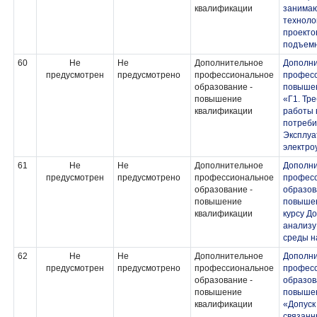
квалификации
занимаю
техноло
проекто
подъем
60
Не
Не
Дополнительное
Дополн
предусмотрен
предусмотрено
профессиональное
професс
образование -
повыше
повышение
«Г1. Тр
квалификации
работы 
потреби
Эксплуа
электро
61
Не
Не
Дополнительное
Дополн
предусмотрен
предусмотрено
профессиональное
профес
образование -
образов
повышение
повышен
квалификации
курсу До
анализу
среды н
62
Не
Не
Дополнительное
Дополн
предусмотрен
предусмотрено
профессиональное
профес
образование -
образов
повышение
повыше
квалификации
«Допуск
связанн