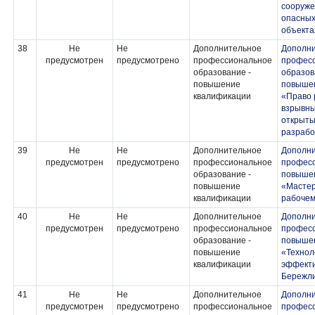
сооруже
опасных
объекта
38
Не
Не
Дополнительное
Дополн
предусмотрен
предусмотрено
профессиональное
профес
образование -
образов
повышение
повыше
квалификации
«Право 
взрывны
открыты
разрабо
39
Не
Не
Дополнительное
Дополн
предусмотрен
предусмотрено
профессиональное
професс
образование -
повыше
повышение
«Мастер
квалификации
рабочем
40
Не
Не
Дополнительное
Дополн
предусмотрен
предусмотрено
профессиональное
професс
образование -
повыше
повышение
«Технол
квалификации
эффекти
Бережли
41
Не
Не
Дополнительное
Дополн
предусмотрен
предусмотрено
профессиональное
професс