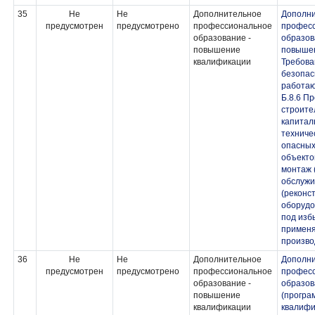
35
Не
Не
Дополнительное
Дополн
предусмотрен
предусмотрено
профессиональное
профес
образование -
образов
повышение
повыше
квалификации
Требов
безопас
работаю
Б.8.6 П
строите
капитал
техниче
опасных
объекто
монтаж 
обслужи
(реконс
оборудо
под изб
применя
произво
36
Не
Не
Дополнительное
Дополн
предусмотрен
предусмотрено
профессиональное
профес
образование -
образов
повышение
(програ
квалификации
квалифи