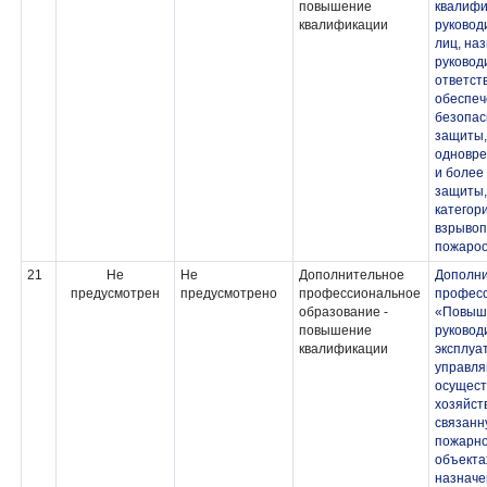
повышение
квалифи
квалификации
руковод
лиц, на
руковод
ответст
обеспеч
безопас
защиты,
одновре
и более
защиты,
категор
взрывоп
пожаро
21
Не
Не
Дополнительное
Дополн
предусмотрен
предусмотрено
профессиональное
професс
образование -
«Повыш
повышение
руковод
квалификации
эксплуа
управля
осущес
хозяйст
связанн
пожарно
объекта
назначе