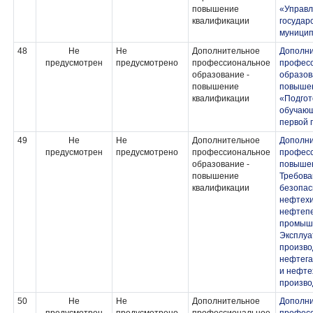
повышение
«Управ
квалификации
государ
муницип
48
Не
Не
Дополнительное
Дополн
предусмотрен
предусмотрено
профессиональное
профес
образование -
образов
повышение
повыше
квалификации
«Подгот
обучающ
первой
49
Не
Не
Дополнительное
Дополн
предусмотрен
предусмотрено
профессиональное
професс
образование -
повыше
повышение
Требов
квалификации
безопас
нефтехи
нефтеп
промышл
Эксплуа
произво
нефтег
и нефте
произво
50
Не
Не
Дополнительное
Дополн