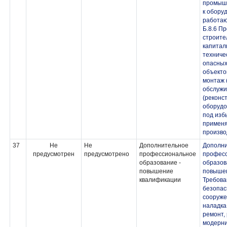
промыш
к обору
работаю
Б.8.6 П
строите
капитал
техниче
опасных
объекто
монтаж 
обслужи
(реконс
оборудо
под изб
применя
произво
37
Не
Не
Дополнительное
Дополн
предусмотрен
предусмотрено
профессиональное
профес
образование -
образов
повышение
повыше
квалификации
Требов
безопас
сооруже
наладка
ремонт,
модерн