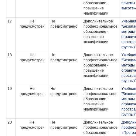
образование -
приемы 
повышение
высоте»
квалификации
17
Не
Не
Дополнительное
Учебная
предусмотрен
предусмотрено
профессиональное
"Безопа
образование -
методы 
повышение
огранич
квалификации
простра
группы)"
18
Не
Не
Дополнительное
Учебная
предусмотрен
предусмотрено
профессиональное
"Безопа
образование -
методы 
повышение
огранич
квалификации
простра
группы)"
19
Не
Не
Дополнительное
Учебная
предусмотрен
предусмотрено
профессиональное
"Безопа
образование -
методы 
повышение
огранич
квалификации
простра
группы)"
20
Не
Не
Дополнительное
Дополн
предусмотрен
предусмотрено
профессиональное
професс
образование -
«Прогр