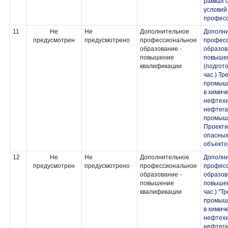
рамках 
условий
професс
11
Не
Не
Дополнительное
Дополн
предусмотрен
предусмотрено
профессиональное
профес
образование -
образов
повышение
повыше
квалификации
(подгото
час.) Т
промыш
в химиче
нефтехи
нефтег
промышл
Проекти
опасных
объекто
12
Не
Не
Дополнительное
Дополн
предусмотрен
предусмотрено
профессиональное
профес
образование -
образов
повышение
повышен
квалификации
час.) "Т
промыш
в химиче
нефтехи
нефтег