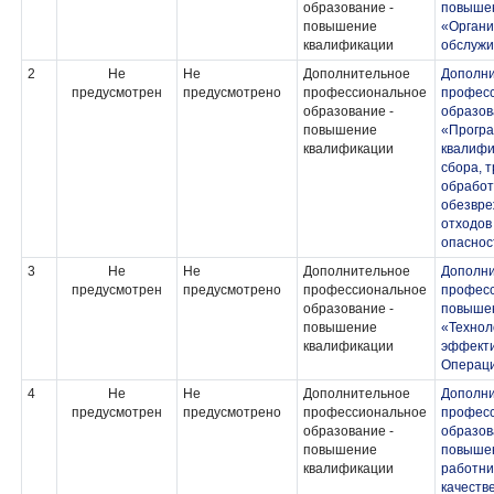
образование -
повыше
повышение
«Органи
квалификации
обслужи
2
Не
Не
Дополнительное
Дополн
предусмотрен
предусмотрено
профессиональное
профес
образование -
образов
повышение
«Прогр
квалификации
квалифи
сбора, 
обработ
обезвре
отходов 
опаснос
3
Не
Не
Дополнительное
Дополн
предусмотрен
предусмотрено
профессиональное
професс
образование -
повыше
повышение
«Технол
квалификации
эффекти
Операц
4
Не
Не
Дополнительное
Дополн
предусмотрен
предусмотрено
профессиональное
профес
образование -
образов
повышение
повыше
квалификации
работни
качеств