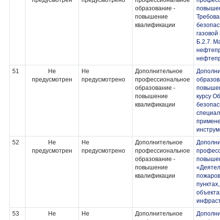
предусмотрен
предусмотрено
профессиональное
професс
образование -
повыше
повышение
Требов
квалификации
безопас
газовой
Б.2.7. 
нефтеп
нефтеп
51
Не
Не
Дополнительное
Дополн
предусмотрен
предусмотрено
профессиональное
образов
образование -
повышен
повышение
курсу О
квалификации
безопас
специал
примене
инструм
52
Не
Не
Дополнительное
Дополн
предусмотрен
предусмотрено
профессиональное
професс
образование -
повыше
повышение
«Деятел
квалификации
пожаров
пунктах
объекта
инфраст
53
Не
Не
Дополнительное
Дополн