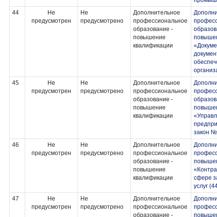
промыш
44
Не
Не
Дополнительное
Дополн
предусмотрен
предусмотрено
профессиональное
профес
образование -
образов
повышение
повыше
квалификации
«Докуме
докумен
обеспеч
организ
45
Не
Не
Дополнительное
Дополн
предусмотрен
предусмотрено
профессиональное
профес
образование -
образов
повышение
повыше
квалификации
«Управл
предпри
закон №
46
Не
Не
Дополнительное
Дополн
предусмотрен
предусмотрено
профессиональное
професс
образование -
повыше
повышение
«Контра
квалификации
сфере за
услуг (4
47
Не
Не
Дополнительное
Дополн
предусмотрен
предусмотрено
профессиональное
професс
образование -
повыше