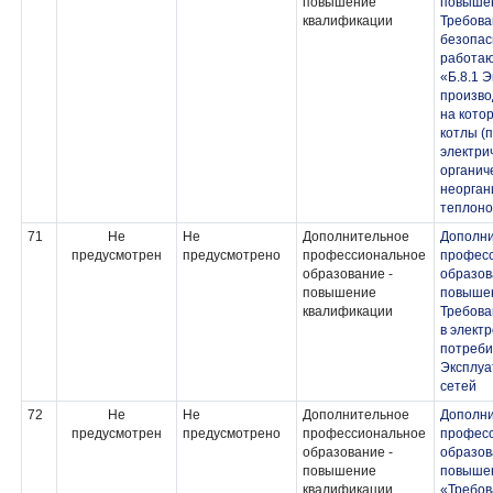
повышение
повыше
квалификации
Требов
безопас
работаю
«Б.8.1 
произво
на кото
котлы (
электрич
органич
неорган
теплоно
71
Не
Не
Дополнительное
Дополн
предусмотрен
предусмотрено
профессиональное
профес
образование -
образов
повышение
повыше
квалификации
Требова
в элект
потребит
Эксплуа
сетей
72
Не
Не
Дополнительное
Дополн
предусмотрен
предусмотрено
профессиональное
профес
образование -
образов
повышение
повышен
квалификации
«Требо