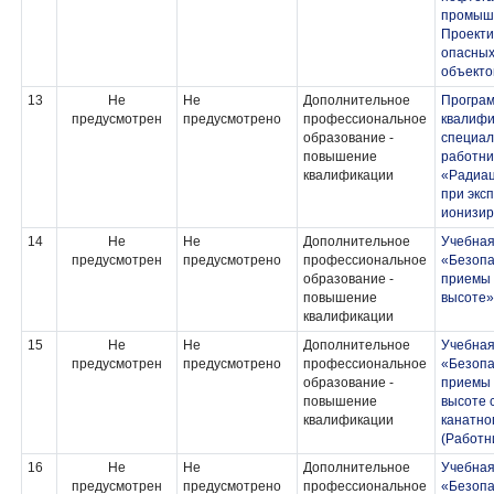
промышл
Проекти
опасных
объекто
13
Не
Не
Дополнительное
Програ
предусмотрен
предусмотрено
профессиональное
квалифи
образование -
специал
повышение
работни
квалификации
«Радиац
при экс
ионизир
14
Не
Не
Дополнительное
Учебная
предусмотрен
предусмотрено
профессиональное
«Безопа
образование -
приемы 
повышение
высоте»
квалификации
15
Не
Не
Дополнительное
Учебная
предусмотрен
предусмотрено
профессиональное
«Безопа
образование -
приемы 
повышение
высоте 
квалификации
канатно
(Работн
16
Не
Не
Дополнительное
Учебная
предусмотрен
предусмотрено
профессиональное
«Безопа