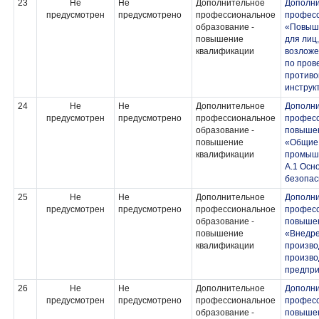
23
Не
Не
Дополнительное
Дополн
предусмотрен
предусмотрено
профессиональное
професс
образование -
«Повыш
повышение
для лиц
квалификации
возложе
по пров
противо
инструк
24
Не
Не
Дополнительное
Дополн
предусмотрен
предусмотрено
профессиональное
професс
образование -
повыше
повышение
«Общие
квалификации
промышл
А.1 Осн
безопас
25
Не
Не
Дополнительное
Дополн
предусмотрен
предусмотрено
профессиональное
професс
образование -
повыше
повышение
«Внедре
квалификации
произво
произво
предпр
26
Не
Не
Дополнительное
Дополн
предусмотрен
предусмотрено
профессиональное
професс
образование -
повыше