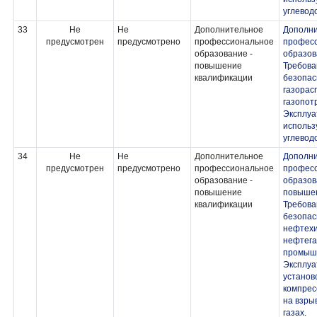
углевод
33
Не
Не
Дополнительное
Дополн
предусмотрен
предусмотрено
профессиональное
профес
образование -
образов
повышение
Требов
квалификации
безопас
газорас
газопот
Эксплуа
исполь
углевод
34
Не
Не
Дополнительное
Дополн
предусмотрен
предусмотрено
профессиональное
профес
образование -
образов
повышение
повыше
квалификации
Требов
безопас
нефтехи
нефтег
промышл
Эксплуа
установ
компрес
на взры
газах.