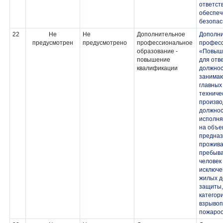
ответст
обеспеч
безопас
22
Не
Не
Дополнительное
Дополн
предусмотрен
предусмотрено
профессиональное
професс
образование -
«Повыш
повышение
для отв
квалификации
должнос
занима
главных
техниче
произво
должнос
исполня
на объе
предназ
прожива
пребыва
человек
исключе
жилых д
защиты,
категор
взрывоп
пожаро