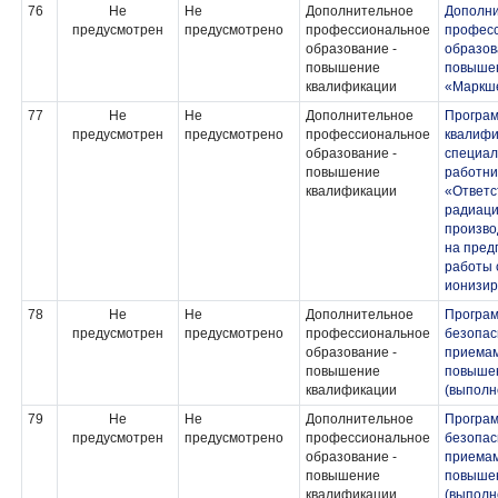
76
Не
Не
Дополнительное
Дополн
предусмотрен
предусмотрено
профессиональное
профес
образование -
образов
повышение
повыше
квалификации
«Маркше
77
Не
Не
Дополнительное
Програ
предусмотрен
предусмотрено
профессиональное
квалифи
образование -
специал
повышение
работни
квалификации
«Ответс
радиаци
произво
на пред
работы 
ионизир
78
Не
Не
Дополнительное
Програм
предусмотрен
предусмотрено
профессиональное
безопас
образование -
приемам
повышение
повышен
квалификации
(выполн
79
Не
Не
Дополнительное
Програм
предусмотрен
предусмотрено
профессиональное
безопас
образование -
приемам
повышение
повышен
квалификации
(выполн