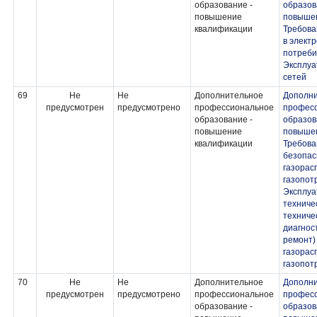
образование -
образов
повышение
повыше
квалификации
Требова
в элект
потребит
Эксплуа
сетей
69
Не
Не
Дополнительное
Дополн
предусмотрен
предусмотрено
профессиональное
профес
образование -
образов
повышение
повыше
квалификации
Требов
безопас
газорас
газопот
Эксплуа
техниче
техниче
диагнос
ремонт)
газорас
газопот
70
Не
Не
Дополнительное
Дополн
предусмотрен
предусмотрено
профессиональное
профес
образование -
образов