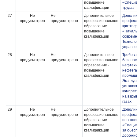
повышение
«Специа
квалификации
труда»
27
Не
Не
Дополнительное
Дополн
предусмотрен
предусмотрено
профессиональное
професс
образование -
краткос
повышение
«Началь
квалификации
совреме
Техноло
управле
28
Не
Не
Дополнительное
Требов
предусмотрен
предусмотрено
профессиональное
безопас
образование -
нефтехи
повышение
нефтег
квалификации
промышл
Эксплуа
установ
компрес
на взры
газах
29
Не
Не
Дополнительное
Дополн
предусмотрен
предусмотрено
профессиональное
професс
образование -
повыше
повышение
«Специа
квалификации
за обес
дорожно