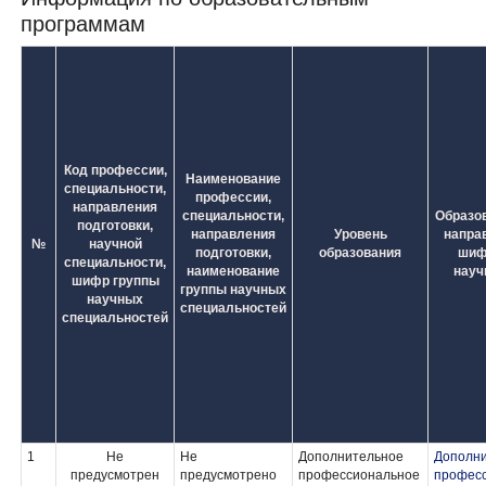
программам
Код профессии,
Наименование
специальности,
профессии,
направления
специальности,
Образо
подготовки,
направления
Уровень
напра
№
научной
подготовки,
образования
шиф
специальности,
наименование
науч
шифр группы
группы научных
научных
специальностей
специальностей
1
Не
Не
Дополнительное
Дополн
предусмотрен
предусмотрено
профессиональное
професс