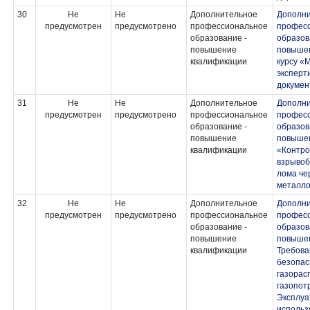
30
Не
Не
Дополнительное
Дополн
предусмотрен
предусмотрено
профессиональное
профес
образование -
образов
повышение
повышен
квалификации
курсу «
эксперт
докумен
31
Не
Не
Дополнительное
Дополн
предусмотрен
предусмотрено
профессиональное
профес
образование -
образов
повышение
повыше
квалификации
«Контро
взрывоб
лома че
металл
32
Не
Не
Дополнительное
Дополн
предусмотрен
предусмотрено
профессиональное
профес
образование -
образов
повышение
повыше
квалификации
Требов
безопас
газорас
газопот
Эксплуа
исполь