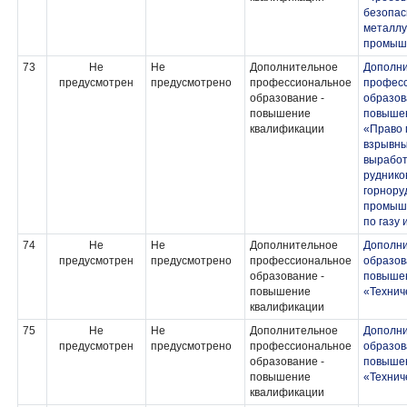
безопас
металлу
промыш
73
Не
Не
Дополнительное
Дополн
предусмотрен
предусмотрено
профессиональное
профес
образование -
образов
повышение
повыше
квалификации
«Право 
взрывны
выработ
руднико
горнору
промышл
по газу
74
Не
Не
Дополнительное
Дополн
предусмотрен
предусмотрено
профессиональное
образов
образование -
повыше
повышение
«Технич
квалификации
75
Не
Не
Дополнительное
Дополн
предусмотрен
предусмотрено
профессиональное
образов
образование -
повыше
повышение
«Технич
квалификации