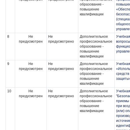
образование -
повыше
повышение
«Обеспе
квалификации
безопас
(специа
общехоз
управле
8
Не
Не
Дополнительное
Учебная
предусмотрен
предусмотрено
профессиональное
вопросы
образование -
функцио
повышение
управле
квалификации
9
Не
Не
Дополнительное
Учебная
предусмотрен
предусмотрено
профессиональное
«Исполь
образование -
средств
повышение
защиты
квалификации
10
Не
Не
Дополнительное
Учебная
предусмотрен
предусмотрено
профессиональное
"Безопа
образование -
приемы 
повышение
при воз
квалификации
(или) о
произво
источни
идентиф