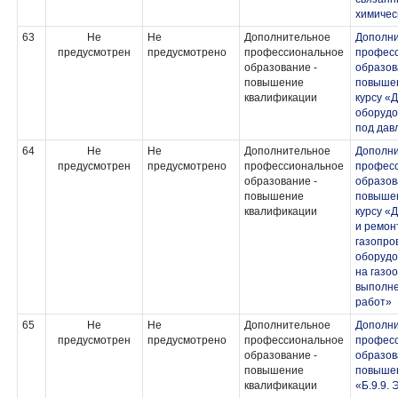
химичес
63
Не
Не
Дополнительное
Дополн
предусмотрен
предусмотрено
профессиональное
профес
образование -
образов
повышение
повышен
квалификации
курсу «
оборудо
под дав
64
Не
Не
Дополнительное
Дополн
предусмотрен
предусмотрено
профессиональное
профес
образование -
образов
повышение
повышен
квалификации
курсу «
и ремон
газопро
оборудо
на газо
выполне
работ»
65
Не
Не
Дополнительное
Дополн
предусмотрен
предусмотрено
профессиональное
профес
образование -
образов
повышение
повыше
квалификации
«Б.9.9. 