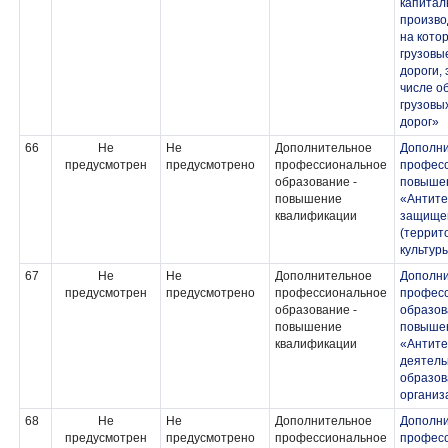
капитал
произво
на кото
грузовы
дороги, 
числе о
грузовы
дорог»
66
Не
Не
Дополнительное
Дополн
предусмотрен
предусмотрено
профессиональное
професс
образование -
повыше
повышение
«Антите
квалификации
защищен
(террит
культур
67
Не
Не
Дополнительное
Дополн
предусмотрен
предусмотрено
профессиональное
профес
образование -
образов
повышение
повыше
квалификации
«Антите
деятель
образов
организ
68
Не
Не
Дополнительное
Дополн
предусмотрен
предусмотрено
профессиональное
профес