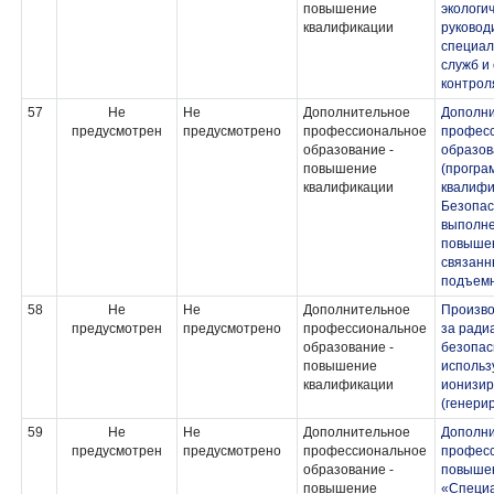
повышение
экологи
квалификации
руковод
специал
служб и
контрол
57
Не
Не
Дополнительное
Дополн
предусмотрен
предусмотрено
профессиональное
профес
образование -
образов
повышение
(програ
квалификации
квалифи
Безопас
выполне
повышен
связанн
подъем
58
Не
Не
Дополнительное
Произво
предусмотрен
предусмотрено
профессиональное
за ради
образование -
безопас
повышение
использ
квалификации
ионизир
(генери
59
Не
Не
Дополнительное
Дополн
предусмотрен
предусмотрено
профессиональное
професс
образование -
повыше
повышение
«Специа