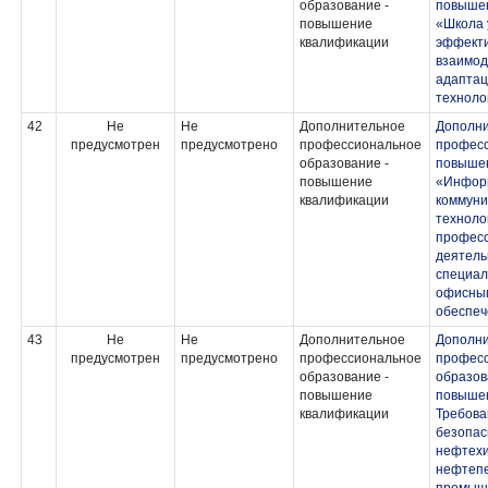
образование -
повыше
повышение
«Школа 
квалификации
эффекти
взаимод
адаптац
техноло
42
Не
Не
Дополнительное
Дополн
предусмотрен
предусмотрено
профессиональное
професс
образование -
повыше
повышение
«Инфор
квалификации
коммун
техноло
профес
деятель
специал
офисны
обеспе
43
Не
Не
Дополнительное
Дополн
предусмотрен
предусмотрено
профессиональное
профес
образование -
образов
повышение
повышен
квалификации
Требов
безопас
нефтехи
нефтеп