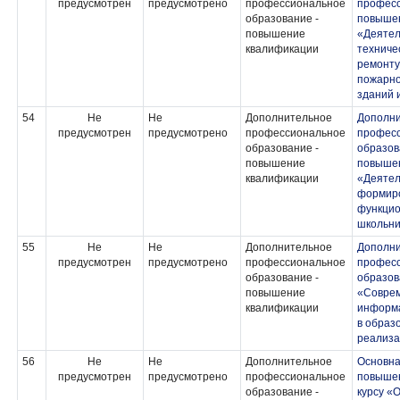
предусмотрен
предусмотрено
профессиональное
професс
образование -
повыше
повышение
«Деятел
квалификации
техниче
ремонту
пожарно
зданий 
54
Не
Не
Дополнительное
Дополн
предусмотрен
предусмотрено
профессиональное
профес
образование -
образов
повышение
повыше
квалификации
«Деятел
формир
функцио
школьни
55
Не
Не
Дополнительное
Дополн
предусмотрен
предусмотрено
профессиональное
профес
образование -
образов
повышение
«Совре
квалификации
информа
в образ
реализ
56
Не
Не
Дополнительное
Основна
предусмотрен
предусмотрено
профессиональное
повышен
образование -
курсу «