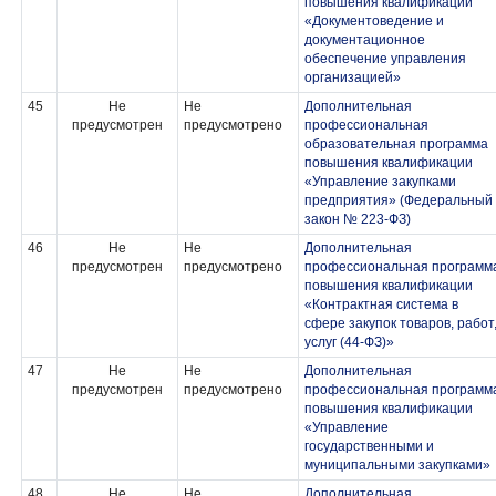
повышения квалификации
«Документоведение и
документационное
обеспечение управления
организацией»
45
Не
Не
Дополнительная
предусмотрен
предусмотрено
профессиональная
образовательная программа
повышения квалификации
«Управление закупками
предприятия» (Федеральный
закон № 223-ФЗ)
46
Не
Не
Дополнительная
предусмотрен
предусмотрено
профессиональная программ
повышения квалификации
«Контрактная система в
сфере закупок товаров, работ
услуг (44-ФЗ)»
47
Не
Не
Дополнительная
предусмотрен
предусмотрено
профессиональная программ
повышения квалификации
«Управление
государственными и
муниципальными закупками»
48
Не
Не
Дополнительная