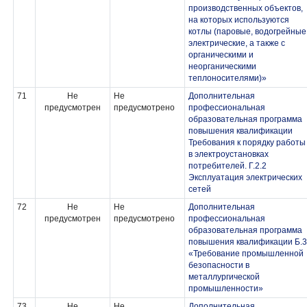
производственных объектов,
на которых используются
котлы (паровые, водогрейные
электрические, а также с
органическими и
неорганическими
теплоносителями)»
71
Не
Не
Дополнительная
предусмотрен
предусмотрено
профессиональная
образовательная программа
повышения квалификации
Требования к порядку работы
в электроустановках
потребителей. Г.2.2
Эксплуатация электрических
сетей
72
Не
Не
Дополнительная
предусмотрен
предусмотрено
профессиональная
образовательная программа
повышения квалификации Б.3
«Требование промышленной
безопасности в
металлургической
промышленности»
73
Не
Не
Дополнительная