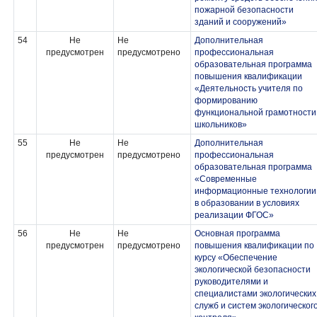
пожарной безопасности
зданий и сооружений»
54
Не
Не
Дополнительная
предусмотрен
предусмотрено
профессиональная
образовательная программа
повышения квалификации
«Деятельность учителя по
формированию
функциональной грамотности
школьников»
55
Не
Не
Дополнительная
предусмотрен
предусмотрено
профессиональная
образовательная программа
«Современные
информационные технологии
в образовании в условиях
реализации ФГОС»
56
Не
Не
Основная программа
предусмотрен
предусмотрено
повышения квалификации по
курсу «Обеспечение
экологической безопасности
руководителями и
специалистами экологических
служб и систем экологическог