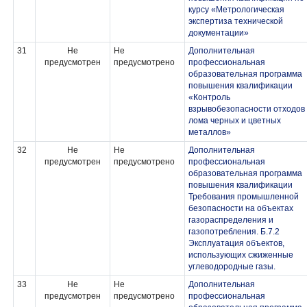
курсу «Метрологическая
экспертиза технической
документации»
31
Не
Не
Дополнительная
предусмотрен
предусмотрено
профессиональная
образовательная программа
повышения квалификации
«Контроль
взрывобезопасности отходов
лома черных и цветных
металлов»
32
Не
Не
Дополнительная
предусмотрен
предусмотрено
профессиональная
образовательная программа
повышения квалификации
Требования промышленной
безопасности на объектах
газораспределения и
газопотребления. Б.7.2
Эксплуатация объектов,
использующих сжиженные
углеводородные газы.
33
Не
Не
Дополнительная
предусмотрен
предусмотрено
профессиональная