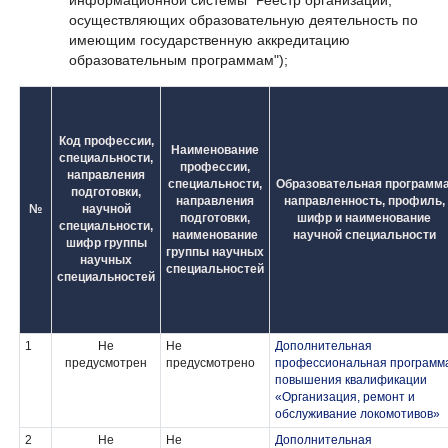
информационной системы "Реестр организаций,
осуществляющих образовательную деятельность по
имеющим государственную аккредитацию
образовательным программам");
Код профессии,
Наименование
специальности,
профессии,
направления
специальности,
Образовательная программа
подготовки,
направления
направленность, профиль,
№
научной
подготовки,
шифр и наименование
специальности,
наименование
научной специальности
шифр группы
группы научных
научных
специальностей
специальностей
1
Не
Не
Дополнительная
предусмотрен
предусмотрено
профессиональная программ
повышения квалификации
«Организация, ремонт и
обслуживание локомотивов»
2
Не
Не
Дополнительная