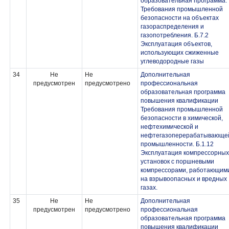
образовательная программа.
Требования промышленной
безопасности на объектах
газораспределения и
газопотребления. Б.7.2
Эксплуатация объектов,
использующих сжиженные
углеводородные газы
34
Не
Не
Дополнительная
предусмотрен
предусмотрено
профессиональная
образовательная программа
повышения квалификации
Требования промышленной
безопасности в химической,
нефтехимической и
нефтегазоперерабатывающе
промышленности. Б.1.12
Эксплуатация компрессорных
установок с поршневыми
компрессорами, работающим
на взрывоопасных и вредных
газах.
35
Не
Не
Дополнительная
предусмотрен
предусмотрено
профессиональная
образовательная программа
повышения квалификации