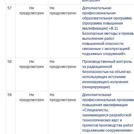
контроля»
57
Не
Не
Дополнительная
предусмотрен
предусмотрено
профессиональная
образовательная программа
(программа повышения
квалификации) «В.11
Безопасные методы и прием
выполнения работ
повышенной опасности,
связанные с эксплуатацией
подъемных сооружений»
58
Не
Не
Производственный контроль
предусмотрен
предусмотрено
за радиационной
безопасностью на объектах,
использующих источники
ионизирующего излучения
(генерирующие)
59
Не
Не
Дополнительная
предусмотрен
предусмотрено
профессиональная программ
повышения квалификации
«Специалисты,
занимающиеся разработкой
технологических карт и
проектов производства работ
подъемными сооружениями»