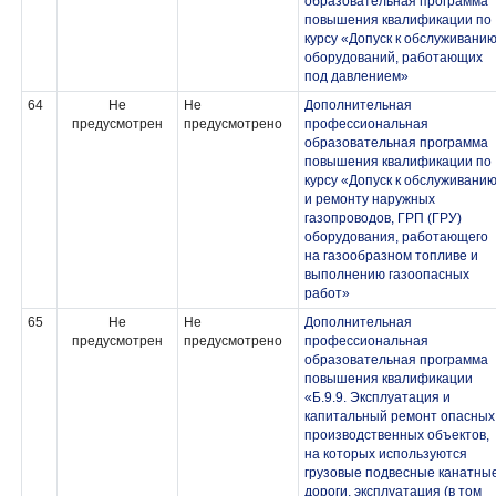
образовательная программа
повышения квалификации по
курсу «Допуск к обслуживани
оборудований, работающих
под давлением»
64
Не
Не
Дополнительная
предусмотрен
предусмотрено
профессиональная
образовательная программа
повышения квалификации по
курсу «Допуск к обслуживани
и ремонту наружных
газопроводов, ГРП (ГРУ)
оборудования, работающего
на газообразном топливе и
выполнению газоопасных
работ»
65
Не
Не
Дополнительная
предусмотрен
предусмотрено
профессиональная
образовательная программа
повышения квалификации
«Б.9.9. Эксплуатация и
капитальный ремонт опасных
производственных объектов,
на которых используются
грузовые подвесные канатны
дороги, эксплуатация (в том