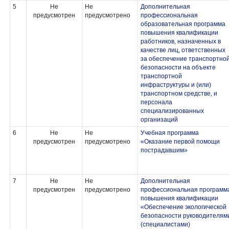
5
Не
Не
Дополнительная
предусмотрен
предусмотрено
профессиональная
образовательная программа
повышения квалификации
работников, назначенных в
качестве лиц, ответственных
за обеспечение транспортно
безопасности на объекте
транспортной
инфраструктуры и (или)
транспортном средстве, и
персонала
специализированных
организаций
6
Не
Не
Учебная программа
предусмотрен
предусмотрено
«Оказание первой помощи
пострадавшим»
7
Не
Не
Дополнительная
предусмотрен
предусмотрено
профессиональная программ
повышения квалификации
«Обеспечение экологической
безопасности руководителям
(специалистами)