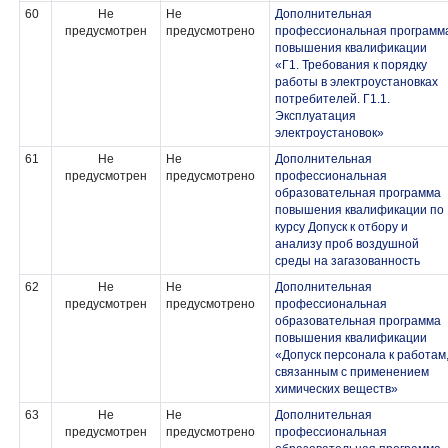
60
Не
Не
Дополнительная
предусмотрен
предусмотрено
профессиональная программ
повышения квалификации
«Г1. Требования к порядку
работы в электроустановках
потребителей. Г1.1.
Эксплуатация
электроустановок»
61
Не
Не
Дополнительная
предусмотрен
предусмотрено
профессиональная
образовательная программа
повышения квалификации по
курсу Допуск к отбору и
анализу проб воздушной
среды на загазованность
62
Не
Не
Дополнительная
предусмотрен
предусмотрено
профессиональная
образовательная программа
повышения квалификации
«Допуск персонала к работам
связанным с применением
химических веществ»
63
Не
Не
Дополнительная
предусмотрен
предусмотрено
профессиональная