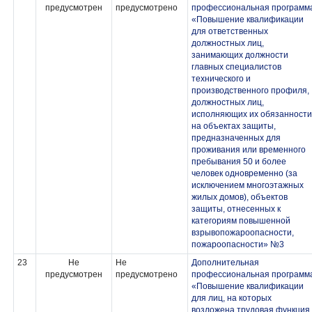
предусмотрен
предусмотрено
профессиональная программ
«Повышение квалификации
для ответственных
должностных лиц,
занимающих должности
главных специалистов
технического и
производственного профиля,
должностных лиц,
исполняющих их обязанности
на объектах защиты,
предназначенных для
проживания или временного
пребывания 50 и более
человек одновременно (за
исключением многоэтажных
жилых домов), объектов
защиты, отнесенных к
категориям повышенной
взрывопожароопасности,
пожароопасности» №3
23
Не
Не
Дополнительная
предусмотрен
предусмотрено
профессиональная программ
«Повышение квалификации
для лиц, на которых
возложена трудовая функция