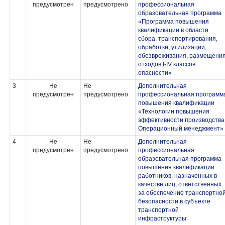
предусмотрен
предусмотрено
профессиональная
образовательная программа
«Программа повышения
квалификации в области
сбора, транспортирования,
обработки, утилизации,
обезвреживания, размещени
отходов I-IV классов
опасности»
3
Не
Не
Дополнительная
предусмотрен
предусмотрено
профессиональная программ
повышения квалификации
«Технологии повышения
эффективности производства
Операционный менеджмент»
4
Не
Не
Дополнительная
предусмотрен
предусмотрено
профессиональная
образовательная программа
повышения квалификации
работников, назначенных в
качестве лиц, ответственных
за обеспечение транспортно
безопасности в субъекте
транспортной
инфраструктуры