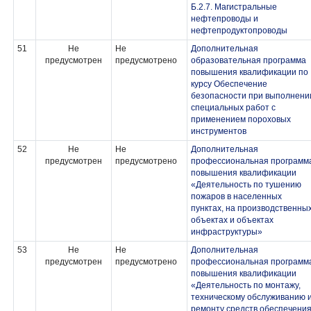
Б.2.7. Магистральные
нефтепроводы и
нефтепродуктопроводы
51
Не
Не
Дополнительная
предусмотрен
предусмотрено
образовательная программа
повышения квалификации по
курсу Обеспечение
безопасности при выполнени
специальных работ с
применением пороховых
инструментов
52
Не
Не
Дополнительная
предусмотрен
предусмотрено
профессиональная программ
повышения квалификации
«Деятельность по тушению
пожаров в населенных
пунктах, на производственны
объектах и объектах
инфраструктуры»
53
Не
Не
Дополнительная
предусмотрен
предусмотрено
профессиональная программ
повышения квалификации
«Деятельность по монтажу,
техническому обслуживанию 
ремонту средств обеспечени