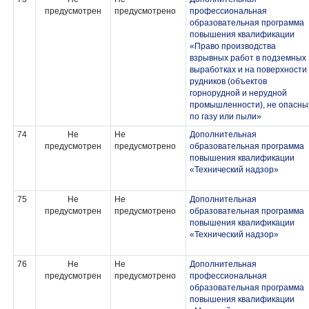
предусмотрен
предусмотрено
профессиональная
образовательная программа
повышения квалификации
«Право производства
взрывных работ в подземных
выработках и на поверхности
рудников (объектов
горнорудной и нерудной
промышленности), не опасны
по газу или пыли»
74
Не
Не
Дополнительная
предусмотрен
предусмотрено
образовательная программа
повышения квалификации
«Технический надзор»
75
Не
Не
Дополнительная
предусмотрен
предусмотрено
образовательная программа
повышения квалификации
«Технический надзор»
76
Не
Не
Дополнительная
предусмотрен
предусмотрено
профессиональная
образовательная программа
повышения квалификации