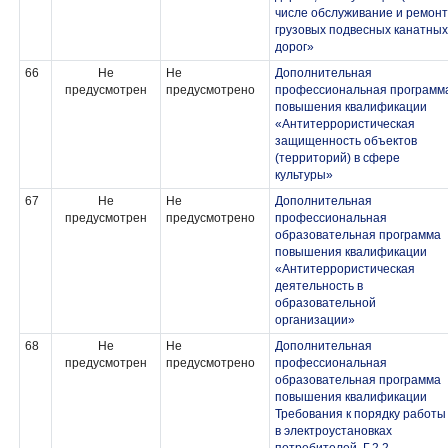
числе обслуживание и ремонт
грузовых подвесных канатных
дорог»
66
Не
Не
Дополнительная
предусмотрен
предусмотрено
профессиональная программ
повышения квалификации
«Антитеррористическая
защищенность объектов
(территорий) в сфере
культуры»
67
Не
Не
Дополнительная
предусмотрен
предусмотрено
профессиональная
образовательная программа
повышения квалификации
«Антитеррористическая
деятельность в
образовательной
организации»
68
Не
Не
Дополнительная
предусмотрен
предусмотрено
профессиональная
образовательная программа
повышения квалификации
Требования к порядку работы
в электроустановках