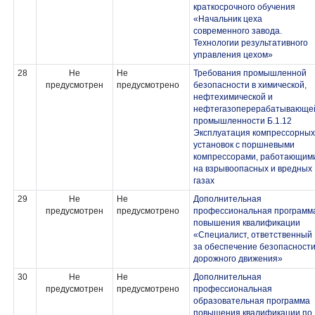
краткосрочного обучения
«Начальник цеха
современного завода.
Технологии результативного
управления цехом»
28
Не
Не
Требования промышленной
предусмотрен
предусмотрено
безопасности в химической,
нефтехимической и
нефтегазоперерабатывающе
промышленности Б.1.12
Эксплуатация компрессорных
установок с поршневыми
компрессорами, работающим
на взрывоопасных и вредных
газах
29
Не
Не
Дополнительная
предусмотрен
предусмотрено
профессиональная программ
повышения квалификации
«Специалист, ответственный
за обеспечение безопасност
дорожного движения»
30
Не
Не
Дополнительная
предусмотрен
предусмотрено
профессиональная
образовательная программа
повышения квалификации по