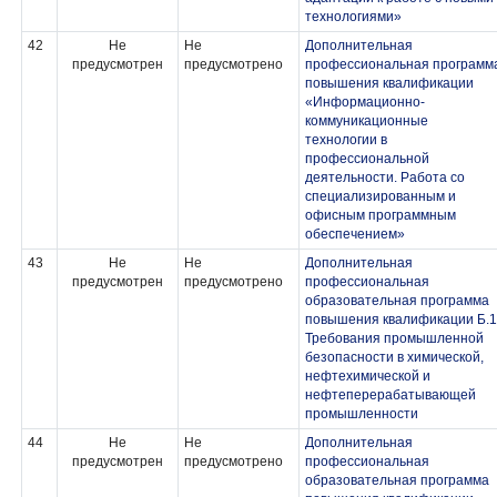
технологиями»
42
Не
Не
Дополнительная
предусмотрен
предусмотрено
профессиональная программ
повышения квалификации
«Информационно-
коммуникационные
технологии в
профессиональной
деятельности. Работа со
специализированным и
офисным программным
обеспечением»
43
Не
Не
Дополнительная
предусмотрен
предусмотрено
профессиональная
образовательная программа
повышения квалификации Б.1
Требования промышленной
безопасности в химической,
нефтехимической и
нефтеперерабатывающей
промышленности
44
Не
Не
Дополнительная
предусмотрен
предусмотрено
профессиональная
образовательная программа