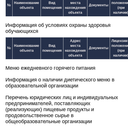
Наименование
Вид
места
положен
№
Документы
объекта
помещения
нахождения
(при
объекта
наличии
Информация об условиях охраны здоровья
обучающихся
Адрес
Лицензии
Наименование
Вид
места
положен
№
Документы
объекта
помещения
нахождения
(при
объекта
наличии
Меню ежедневного горячего питания
Информация о наличии диетического меню в
образовательной организации
Перечень юридических лиц и индивидуальных
предпринимателей, поставляющих
(реализующих) пищевые продукты и
продовольственное сырье в
общеобразовательные организации