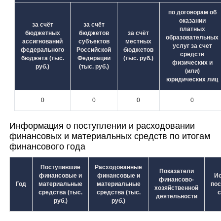
по договорам об
оказании
за счёт
за счёт
платных
бюджетных
бюджетов
за счёт
образовательных
ассигнований
субъектов
местных
услуг за счет
федерального
Российской
бюджетов
средств
бюджета (тыс.
Федерации
(тыс. руб.)
физических и
руб.)
(тыс. руб.)
(или)
юридических лиц
0
0
0
0
Информация о поступлении и расходовании
финансовых и материальных средств по итогам
финансового года
Поступившие
Расходованные
Показатели
финансовые и
финансовые и
Ис
финансово-
Год
материальные
материальные
пос
хозяйственной
средства (тыс.
средства (тыс.
с
деятельности
руб.)
руб.)